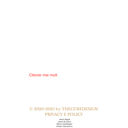
Citeste mai mult
© 2020-2025 by
THECUBEDESIGN
PRIVACY E POLICY
menú digital
menú de cubos
Menú multilingüe
tótems interactivos