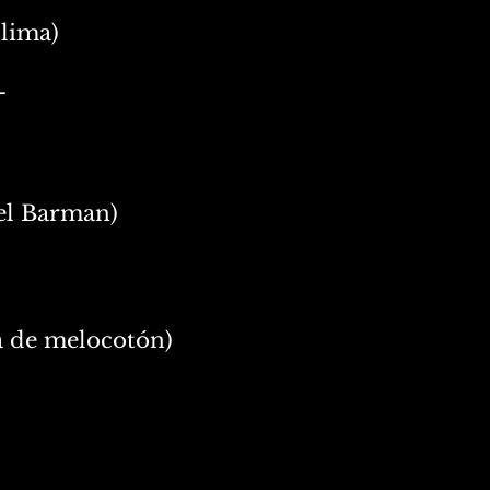
 lima)
-
del Barman)
a de melocotón)